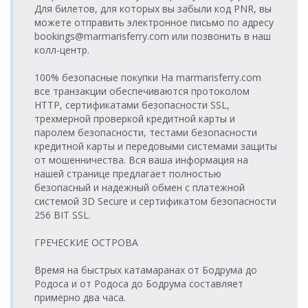
(г.Кушадасы) >
Tilos Travel
24.08.2026
Для билетов, для которых вы забыли код PNR, вы
четверг
(о.Калимнос) >
Tilos Travel
Порт Вати
Katamaran
понедельник
можете отправить электронное письмо по адресу
17:00-17:45
Порт Эге
Katamaran
(о.Калимнос)
18:00-18:45
bookings@marmarisferry.com или позвонить в наш
(г.Кушадасы)
Порт Эге
колл-центр.
21.08.2026
Порт Вати
(г.Кушадасы) >
Tilos Travel
25.08.2026
пятница
(о.Калимнос) >
Tilos Travel
Порт Вати
Katamaran
вторник
100% безопасные покупки На marmarisferry.com
08:15-09:00
Порт Эге
Katamaran
(о.Калимнос)
09:00-09:45
все транзакции обеспечиваются протоколом
(г.Кушадасы)
HTTP, сертификатами безопасности SSL,
Порт Эге
21.08.2026
Порт Вати
(г.Кушадасы) >
Tilos Travel
трехмерной проверкой кредитной карты и
25.08.2026
пятница
(о.Калимнос) >
Tilos Travel
Порт Вати
Katamaran
вторник
паролем безопасности, тестами безопасности
17:00-17:45
Порт Эге
Katamaran
(о.Калимнос)
18:00-18:45
кредитной карты и передовыми системами защиты
(г.Кушадасы)
от мошенничества. Вся ваша информация на
Порт Эге
22.08.2026
Порт Вати
нашей странице предлагает полностью
(г.Кушадасы) >
Tilos Travel
суббота
(о.Калимнос) >
26.08.2026 среда
Tilos Travel
Порт Вати
Katamaran
безопасный и надежный обмен с платежной
08:15-09:00
Порт Эге
09:00-09:45
Katamaran
(о.Калимнос)
системой 3D Secure и сертификатом безопасности
(г.Кушадасы)
256 BIT SSL.
Порт Эге
22.08.2026
Порт Вати
(г.Кушадасы) >
Tilos Travel
суббота
(о.Калимнос) >
26.08.2026 среда
Tilos Travel
ГРЕЧЕСКИЕ ОСТРОВА
Порт Вати
Katamaran
17:00-17:45
Порт Эге
18:00-18:45
Katamaran
(о.Калимнос)
(г.Кушадасы)
Время на быстрых катамаранах от Бодрума до
Порт Эге
23.08.2026
Порт Вати
Родоса и от Родоса до Бодрума составляет
(г.Кушадасы) >
Tilos Travel
27.08.2026
воскресенье
(о.Калимнос) >
Tilos Travel
примерно два часа.
Порт Вати
Katamaran
четверг
08:15-09:00
Порт Эге
Katamaran