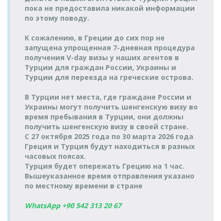
Порт Вати
(г.Кушадасы) >
26.08.2026 среда
Tilos Travel
30.08.2026
пока не предоставила никакой информации
(о.Калимнос) >
Tilos Travel
Порт Вати
08:15-09:00
Katamaran
воскресенье
по этому поводу.
Порт Эге
Katamaran
(о.Калимнос)
09:00-09:45
(г.Кушадасы)
К сожалению, в Греции до сих пор не
Порт Эге
Порт Вати
(г.Кушадасы) >
26.08.2026 среда
Tilos Travel
запущена упрощенная 7-дневная процедура
30.08.2026
(о.Калимнос) >
Tilos Travel
Порт Вати
17:00-17:45
Katamaran
воскресенье
получения V-day визы у наших агентов в
Порт Эге
Katamaran
(о.Калимнос)
18:00-18:45
Турции для граждан России, Украины и
(г.Кушадасы)
Турции для переезда на греческие острова.
Порт Эге
27.08.2026
Порт Вати
(г.Кушадасы) >
Tilos Travel
31.08.2026
четверг
(о.Калимнос) >
Tilos Travel
Порт Вати
Katamaran
В Турции нет места, где граждане России и
понедельник
08:15-09:00
Порт Эге
Katamaran
(о.Калимнос)
09:00-09:45
Украины могут получить шенгенскую визу во
(г.Кушадасы)
время пребывания в Турции, они должны
Порт Эге
27.08.2026
Порт Вати
получить шенгенскую визу в своей стране.
(г.Кушадасы) >
Tilos Travel
31.08.2026
четверг
(о.Калимнос) >
Tilos Travel
С 27 октября 2025 года по 30 марта 2026 года
Порт Вати
Katamaran
понедельник
17:00-17:45
Порт Эге
Katamaran
(о.Калимнос)
Греция и Турция будут находиться в разных
18:00-18:45
(г.Кушадасы)
часовых поясах.
Порт Эге
28.08.2026
Порт Вати
Турция будет опережать Грецию на 1 час.
(г.Кушадасы) >
Tilos Travel
01.09.2026
пятница
(о.Калимнос) >
Tilos Travel
Вышеуказанное время отправления указано
Порт Вати
Katamaran
вторник
08:15-09:00
Порт Эге
Katamaran
по местному времени в стране
(о.Калимнос)
09:00-09:45
(г.Кушадасы)
Порт Эге
28.08.2026
Порт Вати
WhatsApp +90 542 313 20 67
(г.Кушадасы) >
Tilos Travel
01.09.2026
пятница
(о.Калимнос) >
Tilos Travel
Порт Вати
Katamaran
вторник