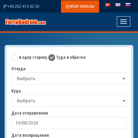
+90 252 413 02 30
МОИ ЗАКАЗЫ
Toggle
navigat
в одну сторону
Туда и обратно
Откуда
Куда
Дата отправления
Дата возвращения