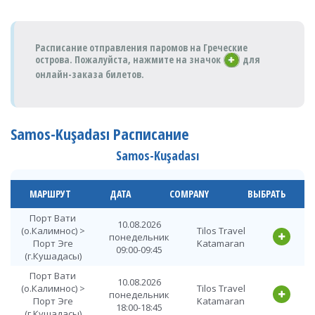
Расписание отправления паромов на Греческие
острова. Пожалуйста,
нажмите на значок
для
онлайн-заказа билетов.
Samos-Kuşadası Расписание
Samos-Kuşadası
МАРШРУТ
ДАТА
COMPANY
ВЫБРАТЬ
Порт Вати
10.08.2026
(о.Калимнос) >
Tilos Travel
понедельник
Порт Эге
Katamaran
09:00-09:45
(г.Кушадасы)
Порт Вати
10.08.2026
(о.Калимнос) >
Tilos Travel
понедельник
Порт Эге
Katamaran
18:00-18:45
(г.Кушадасы)