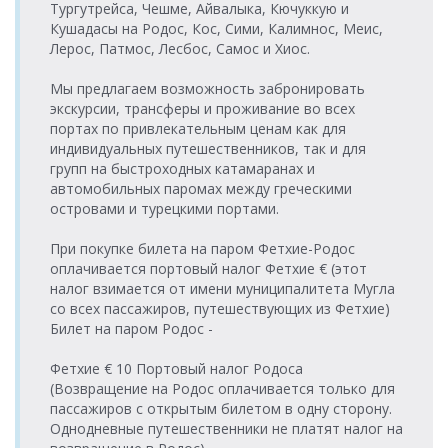
(г.Кушадасы) >
Tilos Travel
Тургутрейса, Чешме, Айвалыка, Кючуккую и
суббота
(о.Калимнос) >
19.08.2026 среда
Tilos Travel
Порт Вати
Katamaran
Кушадасы на Родос, Кос, Сими, Калимнос, Меис,
08:15-09:00
Порт Эге
09:00-09:45
Katamaran
(о.Калимнос)
(г.Кушадасы)
Лерос, Патмос, Лесбос, Самос и Хиос.
Порт Эге
15.08.2026
Порт Вати
(г.Кушадасы) >
Tilos Travel
Мы предлагаем возможность забронировать
суббота
(о.Калимнос) >
19.08.2026 среда
Tilos Travel
Порт Вати
Katamaran
экскурсии, трансферы и проживание во всех
17:00-17:45
Порт Эге
18:00-18:45
Katamaran
(о.Калимнос)
портах по привлекательным ценам как для
(г.Кушадасы)
Порт Эге
индивидуальных путешественников, так и для
16.08.2026
Порт Вати
(г.Кушадасы) >
Tilos Travel
20.08.2026
групп на быстроходных катамаранах и
воскресенье
(о.Калимнос) >
Tilos Travel
Порт Вати
Katamaran
четверг
автомобильных паромах между греческими
08:15-09:00
Порт Эге
Katamaran
(о.Калимнос)
09:00-09:45
островами и турецкими портами.
(г.Кушадасы)
Порт Эге
16.08.2026
Порт Вати
(г.Кушадасы) >
Tilos Travel
При покупке билета на паром Фетхие-Родос
20.08.2026
воскресенье
(о.Калимнос) >
Tilos Travel
Порт Вати
Katamaran
четверг
оплачивается портовый налог Фетхие € (этот
17:00-17:45
Порт Эге
Katamaran
(о.Калимнос)
18:00-18:45
налог взимается от имени муниципалитета Мугла
(г.Кушадасы)
со всех пассажиров, путешествующих из Фетхие)
Порт Эге
17.08.2026
Порт Вати
Билет на паром Родос -
(г.Кушадасы) >
Tilos Travel
21.08.2026
понедельник
(о.Калимнос) >
Tilos Travel
Порт Вати
Katamaran
пятница
08:15-09:00
Порт Эге
Katamaran
(о.Калимнос)
09:00-09:45
Фетхие € 10 Портовый налог Родоса
(г.Кушадасы)
(Возвращение на Родос оплачивается только для
Порт Эге
17.08.2026
Порт Вати
пассажиров с открытым билетом в одну сторону.
(г.Кушадасы) >
Tilos Travel
21.08.2026
понедельник
(о.Калимнос) >
Tilos Travel
Однодневные путешественники не платят налог на
Порт Вати
Katamaran
пятница
17:00-17:45
Порт Эге
Katamaran
(о.Калимнос)