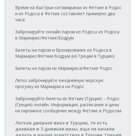
(о.Калимнос)
09:00-09:45
(г.Кушадасы)
Время на быстрых катамаранах из Фетхие в Родос
Порт Эге
23.08.2026
Порт Вати
и из Родоса в Фетхие составляет примерно два
(г.Кушадасы) >
Tilos Travel
27.08.2026
воскресенье
(о.Калимнос) >
Tilos Travel
часа.
Порт Вати
Katamaran
четверг
17:00-17:45
Порт Эге
Katamaran
(о.Калимнос)
18:00-18:45
(г.Кушадасы)
Забронируйте онлайн паром из Родоса из Родоса
Порт Эге
в Мармарис/Фетхие/Бодрум
24.08.2026
Порт Вати
(г.Кушадасы) >
Tilos Travel
28.08.2026
понедельник
(о.Калимнос) >
Tilos Travel
Порт Вати
Katamaran
пятница
08:15-09:00
Порт Эге
Katamaran
Билеты на паром и бронирование из Родоса в
(о.Калимнос)
09:00-09:45
(г.Кушадасы)
Мармарис/Фетхие/Бодрум (из Греции в Турцию)
Порт Эге
24.08.2026
Порт Вати
(г.Кушадасы) >
Tilos Travel
28.08.2026
Билеты на паром из Мармариса/Фетхие Родос
понедельник
(о.Калимнос) >
Tilos Travel
Порт Вати
Katamaran
пятница
17:00-17:45
Порт Эге
Katamaran
(о.Калимнос)
18:00-18:45
(г.Кушадасы)
Легко забронируйте ежедневную морскую
Порт Эге
прогулку из Мармариса на Родос.
25.08.2026
Порт Вати
(г.Кушадасы) >
Tilos Travel
29.08.2026
вторник
(о.Калимнос) >
Tilos Travel
Порт Вати
Katamaran
суббота
Забронируйте билеты из Фетхие (Турция) – Родос
08:15-09:00
Порт Эге
Katamaran
(о.Калимнос)
09:00-09:45
(г.Кушадасы)
(Греция) онлайн. Информация, расписание и цены
Порт Эге
на паромное сообщение между Фетхие и Родосом.
25.08.2026
Порт Вати
(г.Кушадасы) >
Tilos Travel
29.08.2026
вторник
(о.Калимнос) >
Tilos Travel
Порт Вати
Katamaran
суббота
Легкая дверная виза в Турцию, то есть
17:00-17:45
Порт Эге
Katamaran
(о.Калимнос)
18:00-18:45
дневная и 7-дневная визы, еще не начали
(г.Кушадасы)
Порт Эге
делать в наших агентствах в Турции. Греция