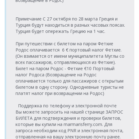
возвращение в Родос)
18:00-18:45
(г.Кушадасы)
Порт Эге
18.08.2026
Порт Вати
(г.Кушадасы) >
Tilos Travel
22.08.2026
вторник
(о.Калимнос) >
Tilos Travel
Примечание С 27 октября по 28 марта Греция и
Порт Вати
Katamaran
суббота
08:15-09:00
Порт Эге
Katamaran
Турция будут находиться в разных часовых поясах.
(о.Калимнос)
09:00-09:45
(г.Кушадасы)
Турция будет опережать Грецию на 1 час.
Порт Эге
18.08.2026
Порт Вати
(г.Кушадасы) >
Tilos Travel
22.08.2026
вторник
(о.Калимнос) >
Tilos Travel
При путешествии с билетом на паром Фетхие
Порт Вати
Katamaran
суббота
17:00-17:45
Порт Эге
Katamaran
Родос оплачивается 6 € портовый налог Фетхие.
(о.Калимнос)
18:00-18:45
(г.Кушадасы)
(Он взимается от имени муниципалитета Муглы со
Порт Эге
всех пассажиров, отправляющихся из Фетхие).
Порт Вати
(г.Кушадасы) >
19.08.2026 среда
Tilos Travel
23.08.2026
(о.Калимнос) >
Билет на паром Родос - Фетхие €10 Портовый
Tilos Travel
Порт Вати
08:15-09:00
Katamaran
воскресенье
Порт Эге
Katamaran
налог Родоса (Возвращение на Родос
(о.Калимнос)
09:00-09:45
(г.Кушадасы)
оплачивается только для пассажиров с открытым
Порт Эге
билетом в одну сторону. Однодневные туристы не
Порт Вати
(г.Кушадасы) >
19.08.2026 среда
Tilos Travel
23.08.2026
платят налог при возвращении на Родос)
(о.Калимнос) >
Tilos Travel
Порт Вати
17:00-17:45
Katamaran
воскресенье
Порт Эге
Katamaran
(о.Калимнос)
18:00-18:45
(г.Кушадасы)
Поддержка по телефону и электронной почте
Порт Эге
Вы можете запросить на нашей странице ЗАПРОС
20.08.2026
Порт Вати
(г.Кушадасы) >
Tilos Travel
24.08.2026
БИЛЕТА для подтверждения и проверки билетов,
четверг
(о.Калимнос) >
Tilos Travel
Порт Вати
Katamaran
понедельник
которые вы купили на marmarisferry.com. Для
08:15-09:00
Порт Эге
Katamaran
(о.Калимнос)
09:00-09:45
(г.Кушадасы)
запроса необходим код PNR и электронная почта,
Порт Эге
отправленная на вашу электронную почту ранее.
20.08.2026
Порт Вати