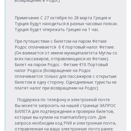
возвращение в Родос)
Turyol
> Порт
пятница
Митилини >
вторник
Araçlı Feribot
Katamaran
Митилини
09:00-10:20
Порт Айвалык
17:45-18:30
Порт Айвалык
14.08.2026
Порт
11.08.2026
Примечание С 27 октября по 28 марта Греция и
Turyol
Turyol
> Порт
пятница
Митилини >
вторник
Турция будут находиться в разных часовых поясах.
Araçlı Feribot
Araçlı Feribot
Митилини
14:30-15:50
Порт Айвалык
17:45-19:05
Турция будет опережать Грецию на 1 час.
Порт Айвалык
14.08.2026
Порт
Turyol
12.08.2026 среда
Turyol
> Порт
пятница
При путешествии с билетом на паром Фетхие
Митилини >
Feribot
08:40-09:55
Feribot
Митилини
18:00-19:15
Порт Айвалык
Родос оплачивается 6 € портовый налог Фетхие.
(Он взимается от имени муниципалитета Муглы со
Порт Айвалык
15.08.2026
Порт
Turyol
12.08.2026 среда
Turyol
> Порт
всех пассажиров, отправляющихся из Фетхие).
суббота
Митилини >
Katamaran
11:30-12:50
Araçlı Feribot
Митилини
08:45-09:30
Билет на паром Родос - Фетхие €10 Портовый
Порт Айвалык
налог Родоса (Возвращение на Родос
Порт Айвалык
15.08.2026
Порт
Turyol
оплачивается только для пассажиров с открытым
12.08.2026 среда
Turyol
> Порт
суббота
Митилини >
Araçlı Feribot
17:45-18:30
Katamaran
билетом в одну сторону. Однодневные туристы не
Митилини
09:00-10:20
Порт Айвалык
платят налог при возвращении на Родос)
Порт Айвалык
15.08.2026
Порт
Turyol
12.08.2026 среда
Turyol
> Порт
суббота
Митилини >
Araçlı Feribot
Поддержка по телефону и электронной почте
17:45-19:05
Araçlı Feribot
Митилини
14:30-15:50
Порт Айвалык
Вы можете запросить на нашей странице ЗАПРОС
Порт Айвалык
15.08.2026
Порт
13.08.2026
БИЛЕТА для подтверждения и проверки билетов,
Turyol
Turyol
> Порт
суббота
Митилини >
четверг
которые вы купили на marmarisferry.com. Для
Feribot
Feribot
Митилини
18:00-19:15
Порт Айвалык
08:40-09:55
запроса необходим код PNR и электронная почта,
Порт Айвалык
16.08.2026
отправленная на вашу электронную почту ранее.
Порт
13.08.2026
Turyol