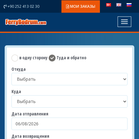
+90 252 413 02 30
МОИ ЗАКАЗЫ
Toggle
navigat
в одну сторону
Туда и обратно
Откуда
Куда
Дата отправления
Дата возвращения