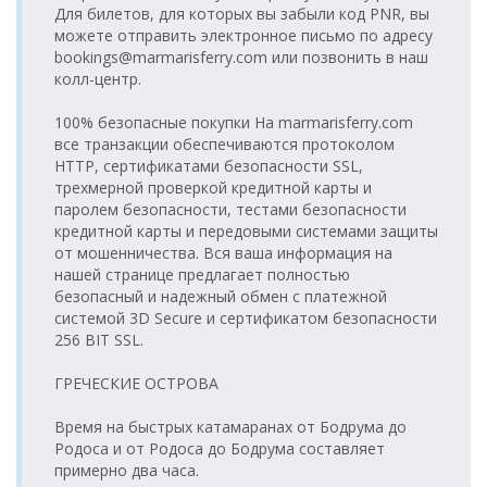
Turyol
> Порт
воскресенье
Для билетов, для которых вы забыли код PNR, вы
Митилини >
четверг
Katamaran
Katamaran
Митилини
08:45-09:30
Порт Айвалык
17:45-18:30
можете отправить электронное письмо по адресу
bookings@marmarisferry.com или позвонить в наш
Порт Айвалык
16.08.2026
Порт
13.08.2026
Turyol
Turyol
> Порт
колл-центр.
воскресенье
Митилини >
четверг
Araçlı Feribot
Araçlı Feribot
Митилини
09:00-10:20
Порт Айвалык
17:45-19:05
100% безопасные покупки На marmarisferry.com
Порт Айвалык
16.08.2026
Порт
14.08.2026
Turyol
все транзакции обеспечиваются протоколом
Turyol
> Порт
воскресенье
Митилини >
пятница
Araçlı Feribot
Feribot
HTTP, сертификатами безопасности SSL,
Митилини
15:30-16:50
Порт Айвалык
08:40-09:55
трехмерной проверкой кредитной карты и
Порт Айвалык
17.08.2026
Порт
14.08.2026
Turyol
паролем безопасности, тестами безопасности
Turyol
> Порт
понедельник
Митилини >
пятница
Katamaran
кредитной карты и передовыми системами защиты
Araçlı Feribot
Митилини
08:45-09:30
Порт Айвалык
11:30-12:50
от мошенничества. Вся ваша информация на
Порт Айвалык
17.08.2026
Порт
14.08.2026
нашей странице предлагает полностью
Turyol
Turyol
> Порт
понедельник
Митилини >
пятница
безопасный и надежный обмен с платежной
Araçlı Feribot
Katamaran
Митилини
09:00-10:20
Порт Айвалык
17:45-18:30
системой 3D Secure и сертификатом безопасности
Порт Айвалык
17.08.2026
256 BIT SSL.
Порт
14.08.2026
Turyol
Turyol
> Порт
понедельник
Митилини >
пятница
Araçlı Feribot
Araçlı Feribot
Митилини
14:30-15:50
Порт Айвалык
17:45-19:05
ГРЕЧЕСКИЕ ОСТРОВА
Порт Айвалык
17.08.2026
Порт
15.08.2026
Turyol
Turyol
> Порт
Время на быстрых катамаранах от Бодрума до
понедельник
Митилини >
суббота
Feribot
Feribot
Митилини
18:00-19:15
Родоса и от Родоса до Бодрума составляет
Порт Айвалык
08:40-09:55
примерно два часа.
Порт Айвалык
18.08.2026
Порт
15.08.2026
Turyol