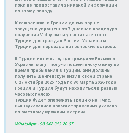
Turyol
> Порт
Митилини >
понедельник
пока не предоставила никакой информации
18:00-19:15
Feribot
Araçlı Feribot
Митилини
Порт Айвалык
11:30-12:50
по этому поводу.
Порт Айвалык
20.08.2026
Порт
17.08.2026
Turyol
Turyol
> Порт
четверг
К сожалению, в Греции до сих пор не
Митилини >
понедельник
Katamaran
Katamaran
Митилини
08:45-09:30
Порт Айвалык
17:45-18:30
запущена упрощенная 7-дневная процедура
получения V-day визы у наших агентов в
Порт Айвалык
20.08.2026
Порт
17.08.2026
Turyol
Turyol
> Порт
Турции для граждан России, Украины и
четверг
Митилини >
понедельник
Araçlı Feribot
Araçlı Feribot
Митилини
09:00-10:20
Турции для переезда на греческие острова.
Порт Айвалык
17:45-19:05
Порт Айвалык
20.08.2026
Порт
18.08.2026
Turyol
В Турции нет места, где граждане России и
Turyol
> Порт
четверг
Митилини >
вторник
Feribot
Feribot
Украины могут получить шенгенскую визу во
Митилини
18:00-19:15
Порт Айвалык
08:40-09:55
время пребывания в Турции, они должны
Порт Айвалык
21.08.2026
Порт
18.08.2026
Turyol
получить шенгенскую визу в своей стране.
Turyol
> Порт
пятница
Митилини >
вторник
Katamaran
С 27 октября 2025 года по 30 марта 2026 года
Araçlı Feribot
Митилини
08:45-09:30
Порт Айвалык
11:30-12:50
Греция и Турция будут находиться в разных
Порт Айвалык
21.08.2026
Порт
18.08.2026
часовых поясах.
Turyol
Turyol
> Порт
пятница
Митилини >
вторник
Турция будет опережать Грецию на 1 час.
Araçlı Feribot
Araçlı Feribot
Митилини
09:00-10:20
Порт Айвалык
17:45-19:05
Вышеуказанное время отправления указано
Порт Айвалык
21.08.2026
по местному времени в стране
Порт
18.08.2026
Turyol
Turyol
> Порт
пятница
Митилини >
вторник
Araçlı Feribot
Katamaran
Митилини
14:30-15:50
Порт Айвалык
17:45-18:30
WhatsApp +90 542 313 20 67
Порт Айвалык
21.08.2026
Порт
Turyol