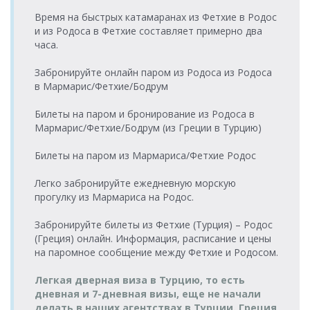
Turyol
> Порт
вторник
Митилини >
суббота
Katamaran
Araçlı Feribot
Время на быстрых катамаранах из Фетхие в Родос
Митилини
08:45-09:30
Порт Айвалык
11:30-12:50
и из Родоса в Фетхие составляет примерно два
Порт Айвалык
18.08.2026
Порт
15.08.2026
Turyol
часа.
Turyol
> Порт
вторник
Митилини >
суббота
Araçlı Feribot
Araçlı Feribot
Митилини
09:00-10:20
Порт Айвалык
17:45-19:05
Забронируйте онлайн паром из Родоса из Родоса
Порт Айвалык
18.08.2026
Порт
15.08.2026
в Мармарис/Фетхие/Бодрум
Turyol
Turyol
> Порт
вторник
Митилини >
суббота
Araçlı Feribot
Katamaran
Митилини
14:30-15:50
Порт Айвалык
17:45-18:30
Билеты на паром и бронирование из Родоса в
Порт Айвалык
18.08.2026
Мармарис/Фетхие/Бодрум (из Греции в Турцию)
Порт
16.08.2026
Turyol
Turyol
> Порт
вторник
Митилини >
воскресенье
Feribot
Araçlı Feribot
Митилини
18:00-19:15
Порт Айвалык
11:30-12:50
Билеты на паром из Мармариса/Фетхие Родос
Порт Айвалык
Порт
16.08.2026
19.08.2026 среда
Turyol
Turyol
> Порт
Легко забронируйте ежедневную морскую
Митилини >
воскресенье
08:45-09:30
Katamaran
Katamaran
Митилини
прогулку из Мармариса на Родос.
Порт Айвалык
17:45-18:30
Порт Айвалык
Порт
16.08.2026
19.08.2026 среда
Turyol
Забронируйте билеты из Фетхие (Турция) – Родос
Turyol
> Порт
Митилини >
воскресенье
09:00-10:20
Araçlı Feribot
Araçlı Feribot
(Греция) онлайн. Информация, расписание и цены
Митилини
Порт Айвалык
18:15-19:35
на паромное сообщение между Фетхие и Родосом.
Порт Айвалык
Порт
17.08.2026
19.08.2026 среда
Turyol
Turyol
> Порт
Митилини >
понедельник
14:30-15:50
Araçlı Feribot
Легкая дверная виза в Турцию, то есть
Feribot
Митилини
Порт Айвалык
08:40-09:55
дневная и 7-дневная визы, еще не начали
Порт Айвалык
Порт
17.08.2026
делать в наших агентствах в Турции. Греция
19.08.2026 среда
Turyol