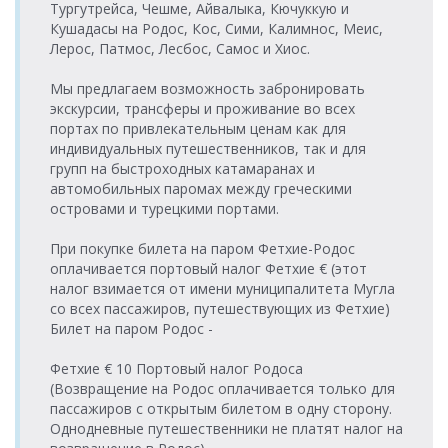
Turyol
> Порт
Тургутрейса, Чешме, Айвалыка, Кючуккую и
Митилини >
воскресенье
09:00-10:20
Araçlı Feribot
Araçlı Feribot
Митилини
Кушадасы на Родос, Кос, Сими, Калимнос, Меис,
Порт Айвалык
18:15-19:35
Лерос, Патмос, Лесбос, Самос и Хиос.
Порт Айвалык
Порт
10.08.2026
12.08.2026 среда
Turyol
Turyol
> Порт
Митилини >
понедельник
14:30-15:50
Araçlı Feribot
Feribot
Мы предлагаем возможность забронировать
Митилини
Порт Айвалык
08:40-09:55
экскурсии, трансферы и проживание во всех
Порт Айвалык
Порт
10.08.2026
12.08.2026 среда
Turyol
портах по привлекательным ценам как для
Turyol
> Порт
Митилини >
понедельник
18:00-19:15
Feribot
индивидуальных путешественников, так и для
Araçlı Feribot
Митилини
Порт Айвалык
11:30-12:50
групп на быстроходных катамаранах и
Порт Айвалык
13.08.2026
Порт
10.08.2026
автомобильных паромах между греческими
Turyol
Turyol
> Порт
четверг
Митилини >
понедельник
островами и турецкими портами.
Katamaran
Araçlı Feribot
Митилини
08:45-09:30
Порт Айвалык
17:45-19:05
Порт Айвалык
13.08.2026
При покупке билета на паром Фетхие-Родос
Порт
10.08.2026
Turyol
Turyol
> Порт
четверг
оплачивается портовый налог Фетхие € (этот
Митилини >
понедельник
Araçlı Feribot
Katamaran
Митилини
09:00-10:20
Порт Айвалык
17:45-18:30
налог взимается от имени муниципалитета Мугла
со всех пассажиров, путешествующих из Фетхие)
Порт Айвалык
13.08.2026
Порт
11.08.2026
Turyol
Turyol
> Порт
Билет на паром Родос -
четверг
Митилини >
вторник
Feribot
Feribot
Митилини
18:00-19:15
Порт Айвалык
08:40-09:55
Фетхие € 10 Портовый налог Родоса
Порт Айвалык
14.08.2026
Порт
11.08.2026
Turyol
(Возвращение на Родос оплачивается только для
Turyol
> Порт
пятница
Митилини >
вторник
Katamaran
Araçlı Feribot
пассажиров с открытым билетом в одну сторону.
Митилини
08:45-09:30
Порт Айвалык
11:30-12:50
Однодневные путешественники не платят налог на
Порт Айвалык
14.08.2026
Порт
11.08.2026
Turyol