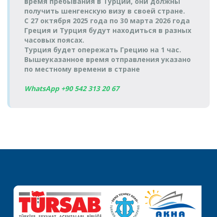
время пребывания в Турции, они должны
получить шенгенскую визу в своей стране.
С 27 октября 2025 года по 30 марта 2026 года
Греция и Турция будут находиться в разных
часовых поясах.
Турция будет опережать Грецию на 1 час.
Вышеуказанное время отправления указано
по местному времени в стране
WhatsApp +90 542 313 20 67