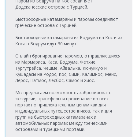
Паром из Бодрума на Кос соединяет
Додеканесские острова с Турцией.
Быстроходные катамараны и паромы соединяют
греческие острова с Турцией.
Быстроходные катамараны из Бодрума на Кос и из
Коса в Бодрум идут 30 минут.
Онлайн бронирование паромов, отправляющихся
из Мармариса, Каса, Бодрума, Фетхие,
Тургутрейса, Чешме, Айвалыка, Кючуккую и
Кушадасы на Родос, Кос, Сими, Калимнос, Меис,
Лерос, Патмос, Лесбос, Самос и Хиос.
Мы предлагаем возможность забронировать
экскурсии, трансферы и проживание во всех
портах по привлекательным ценам как для
индивидуальных путешественников, так и для
групп на быстроходных катамаранах и
автомобильных паромах между греческими
островами и турецкими портами.