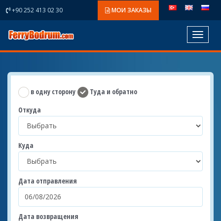
+90 252 413 02 30
МОИ ЗАКАЗЫ
Toggle
navigat
в одну сторону
Туда и обратно
Откуда
Куда
Дата отправления
Дата возвращения