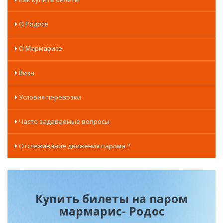
О Родосе
О Мармарисе
Виза
Условия перевозки
Часто задаваемые вопросы
Отслеживание движения парома ?
Купить билеты на паром
мармарис- Родос