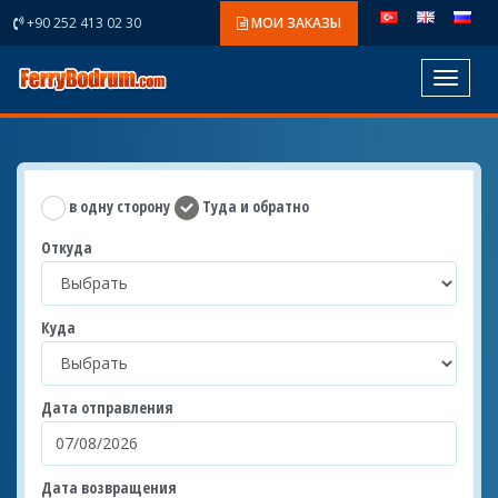
+90 252 413 02 30
МОИ ЗАКАЗЫ
Toggle
navigat
в одну сторону
Туда и обратно
Откуда
Куда
Дата отправления
Дата возвращения