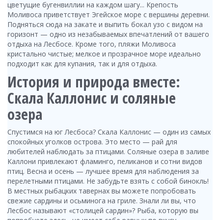
цветущие бугенвиллии на каждом шагу... Крепость
Моливоса приветствует Эгейское море с вершины деревни.
Подняться сюда на закате и выпить бокал узо с видом на
горизонт — одно из незабываемых впечатлений от вашего
отдыха на Лесбосе. Кроме того, пляжи Моливоса
кристально чистые; мелкое и прозрачное море идеально
подходит как для купания, так и для отдыха.
История и природа вместе:
Скала Каллонис и соляные
озера
Спустимся на юг Лесбоса? Скала Каллонис — один из самых
спокойных уголков острова. Это место — рай для
любителей наблюдать за птицами. Соляные озера в заливе
Каллони привлекают фламинго, пеликанов и сотни видов
птиц. Весна и осень — лучшее время для наблюдения за
перелетными птицами. Не забудьте взять с собой бинокль!
В местных рыбацких тавернах вы можете попробовать
свежие сардины и осьминога на гриле. Знали ли вы, что
Лесбос называют «столицей сардин»? Рыба, которую вы