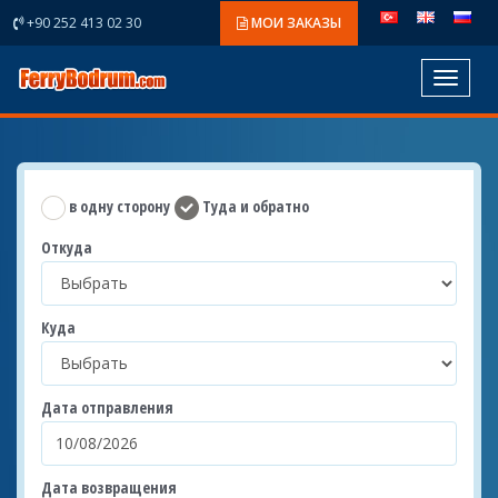
+90 252 413 02 30
МОИ ЗАКАЗЫ
Toggle
navigat
в одну сторону
Туда и обратно
Откуда
Куда
Дата отправления
Дата возвращения