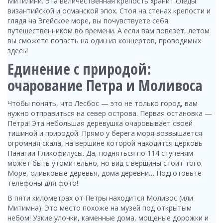
Митилини. Эта величественная крепость хранит следы
византийской и османской эпох. Стоя на стенах крепости и
глядя на Эгейское море, вы почувствуете себя
путешественником во времени. А если вам повезет, летом
вы сможете попасть на один из концертов, проводимых
здесь!
Единение с природой:
очарование Петра и Моливоса
Чтобы понять, что Лесбос — это не только город, вам
нужно отправиться на север острова. Первая остановка —
Петра! Эта небольшая деревушка очаровывает своей
тишиной и природой. Прямо у берега моря возвышается
огромная скала, на вершине которой находится церковь
Панагии Гликофилусы. Да, подняться по 114 ступеням
может быть утомительно, но вид с вершины стоит того.
Море, оливковые деревья, дома деревни… Подготовьте
телефоны для фото!
В пяти километрах от Петры находится Моливос (или
Митимна). Это место похоже на музей под открытым
небом! Узкие улочки, каменные дома, мощеные дорожки и