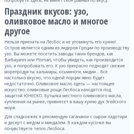
попробуете здесь, не имеет себе равных по вкусу.
Праздник вкусов: узо,
оливковое масло и многое
другое
Нельзя приехать на Лесбос и не упомянуть его кухню!
Остров является одним из лидеров Греции по производству
узо. Вы можете посетить заводы таких брендов, как
Barbayanni или Plomari, чтобы увидеть, как производится
узо, и попробовать его. К узо прекрасно подходят свежие
морепродукты: кальмары, осьминоги, мидии… Всё
настолько вкусно, что одной порции явно будет
недостаточно. Оливковое масло здесь — настоящее
искусство; оливковые рощи Лесбоса находятся под
защитой ЮНЕСКО. Бутылка местного оливкового масла,
купленная на рынке, привнесет в вашу кухню дух Эгейского
моря.
Для сладкоежек я рекомендую саганакки с сыром ладотири
и десерт с медом и миндалем. В каждом кусочке вы
почувствуете тепло Лесбоса.