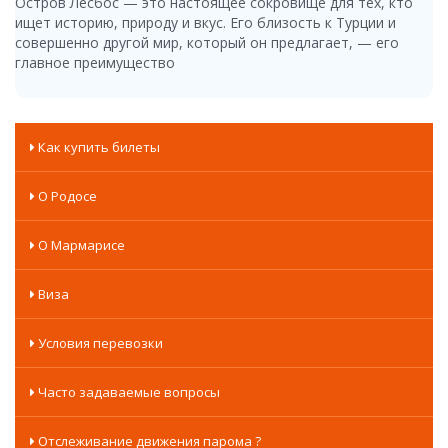
Остров Лесбос — это настоящее сокровище для тех, кто
ищет историю, природу и вкус. Его близость к Турции и
совершенно другой мир, который он предлагает, — его
главное преимущество
Как купить билеты
О Родосе
О Мармарисе
Виза
Условия перевозки
Часто задаваемые вопросы
Отслеживание движения парома ?